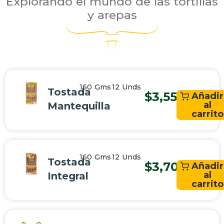
Explorando el mundo de las tortillas
y arepas
160
Gms
12 Unds
Tostada
$
3,550
Añadir
al
Mantequilla
carrito
160
Gms
12 Unds
Tostada
$
3,700
Añadir
al
Integral
carrito